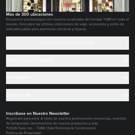
Más de 300 ubicaciones
Encuentra una boutique con nuestro localizador de tiendas TUMI en todo el
mundo. Descubre las últimas colecciones de viaje, accesorios y estilo de
vida adecuadas para aventuras cercanas y lejanas.
Encuentra tu boutique TUMI
SERVICIO AL CLIENTE
MI CUENTA
Sobre TUMI
Inscríbase en Nuestro Newsletter
Regístrate para estar al tanto de nuestra promociones exclusivas, eventos
de temporada, lanzamientos de nuevos productos y más.
©2026 Tumi, Inc. - TUMI Chile
|
Términos & Condiciones
|
Política de Privacidad
|